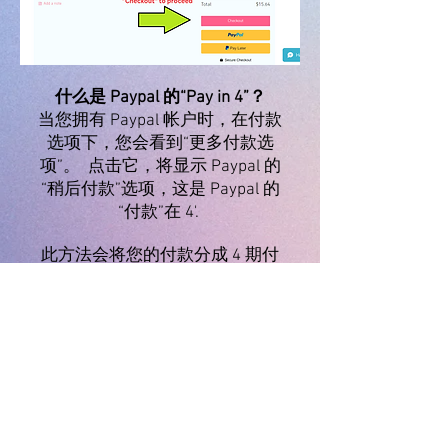
什么是 Paypal 的“Pay in 4”？
当您拥有 Paypal 帐户时，在付款
选项下，您会看到“更多付款选
项”。 点击它，将显示 Paypal 的
“稍后付款”选项，这是 Paypal 的
“付款”在 4'.
此方法会将您的付款分成 4 期付
款，每两周到期一次。它是免息
的，对您的信用评分没有影响。
点
击这里
访问Paypal的“Pay in 4”网
页。_cc781905-5cde-3194-bb3b-
136bad5cf5
© 2020 by Fab Hatters。