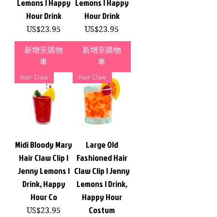
Lemons | Happy
Lemons | Happy
Hour Drink
Hour Drink
價格
價格
US$23.95
US$23.95
新增至購物
新增至購物
車
車
Hair Claw
Hair Claw
Midi Bloody Mary
Large Old
Hair Claw Clip |
Fashioned Hair
Jenny Lemons |
Claw Clip | Jenny
Drink, Happy
Lemons | Drink,
Hour Co
Happy Hour
Costum
價格
US$23.95