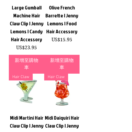
Large Gumball
Olive French
Machine Hair
Barrette | Jenny
Claw Clip | Jenny
Lemons | Food
Lemons | Candy
Hair Accessory
Hair Accessory
價格
US$15.95
價格
US$23.95
新增至購物
新增至購物
車
車
Hair Claw
Hair Claw
Midi Martini Hair
Midi Daiquiri Hair
Claw Clip | Jenny
Claw Clip | Jenny