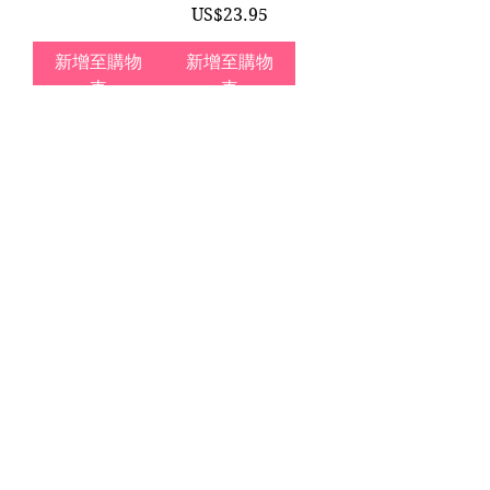
價格
US$23.95
新增至購物
新增至購物
車
車
Hair Claw
Large Margarita
Charcuterie
Hair Claw Clip |
Board French
Jenny Lemons |
Barrette | Jenny
Drink, Happy
Lemons | Food
Hour Costume
Hair Accessory
價格
價格
US$23.95
US$23.95
新增至購物
新增至購物