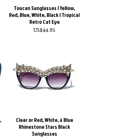
Toucan Sunglasses | Yellow,
快速瀏覽
Red, Blue, White, Black | Tropical
Retro Cat Eye
價格
US$44.95
,
Clear or Red, White, & Blue
快速瀏覽
Rhinestone Stars Black
Sunglasses