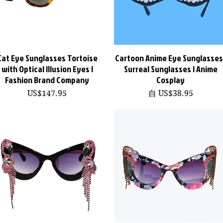
Cat Eye Sunglasses Tortoise
Cartoon Anime Eye Sunglasses 
快速瀏覽
快速瀏覽
with Optical Illusion Eyes |
Surreal Sunglasses | Anime
Fashion Brand Company
Cosplay
價格
促銷價格
US$147.95
自
US$38.95