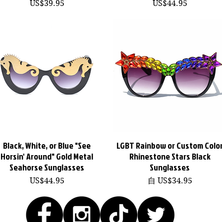
價格
價格
US$39.95
US$44.95
Black, White, or Blue "See
LGBT Rainbow or Custom Colo
快速瀏覽
快速瀏覽
Horsin' Around" Gold Metal
Rhinestone Stars Black
Seahorse Sunglasses
Sunglasses
價格
促銷價格
US$44.95
自
US$34.95