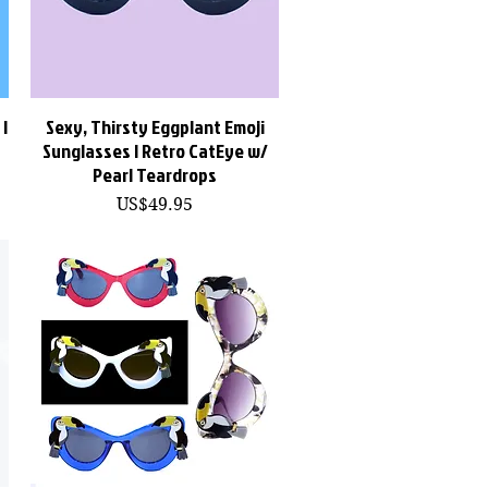
|
Sexy, Thirsty Eggplant Emoji
快速瀏覽
Sunglasses | Retro CatEye w/
Pearl Teardrops
價格
US$49.95