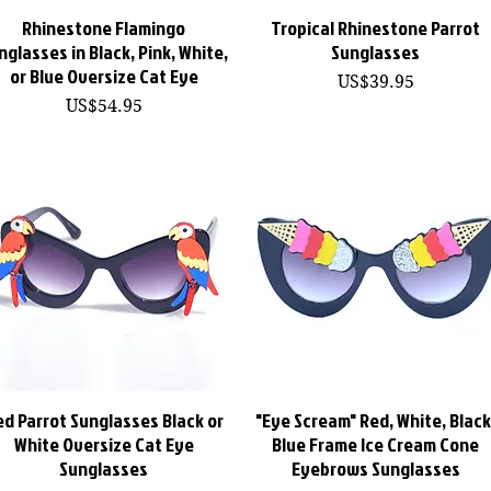
Rhinestone Flamingo
Tropical Rhinestone Parrot
快速瀏覽
快速瀏覽
nglasses in Black, Pink, White,
Sunglasses
or Blue Oversize Cat Eye
價格
US$39.95
價格
US$54.95
ed Parrot Sunglasses Black or
"Eye Scream" Red, White, Black
快速瀏覽
快速瀏覽
White Oversize Cat Eye
Blue Frame Ice Cream Cone
Sunglasses
Eyebrows Sunglasses