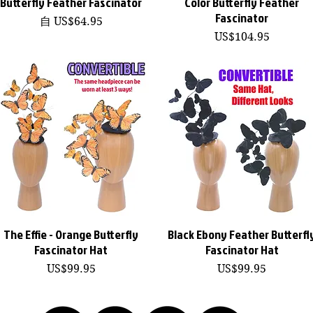
Butterfly Feather Fascinator
Color Butterfly Feather
Fascinator
促銷價格
自
US$64.95
價格
US$104.95
The Effie - Orange Butterfly
Black Ebony Feather Butterfl
快速瀏覽
快速瀏覽
Fascinator Hat
Fascinator Hat
價格
價格
US$99.95
US$99.95