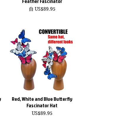
Feather Fascinator
促銷價格
自
US$89.95
y
Red, White and Blue Butterfly
快速瀏覽
Fascinator Hat
價格
US$89.95