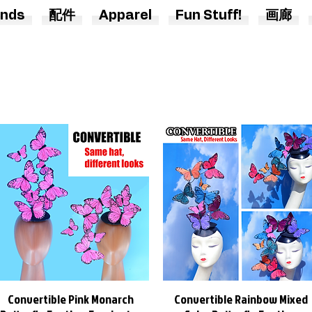
nds
配件
Apparel
Fun Stuff!
画廊
Convertible Pink Monarch
Convertible Rainbow Mixed
快速瀏覽
快速瀏覽