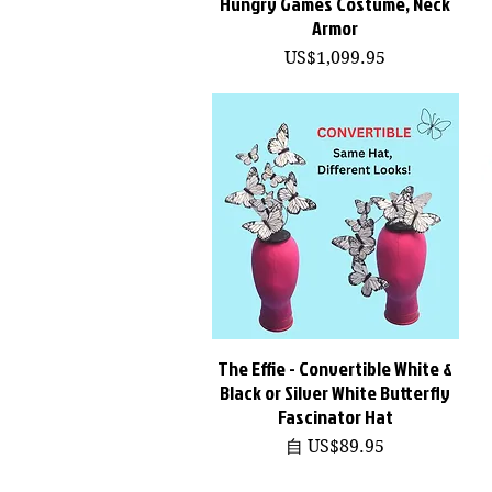
Hungry Games Costume, Neck
Armor
價格
US$1,099.95
The Effie - Convertible White &
快速瀏覽
Black or Silver White Butterfly
Fascinator Hat
促銷價格
自
US$89.95