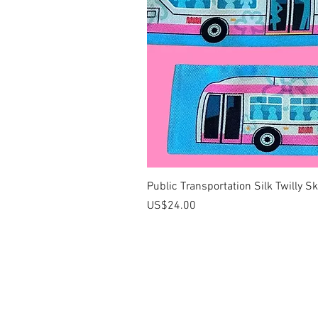
Public Transportation Silk Twilly S
價格
US$24.00