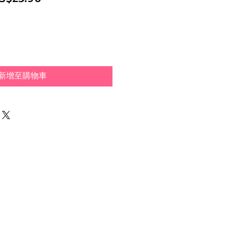
般
銷
價
價
格
格
新增至購物車