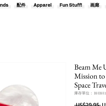
nds
配件
Apparel
Fun Stuff!
画廊
Beam Me U
Mission to
Space Trav
庫存單位： BHBH1
 US$29.95 
U