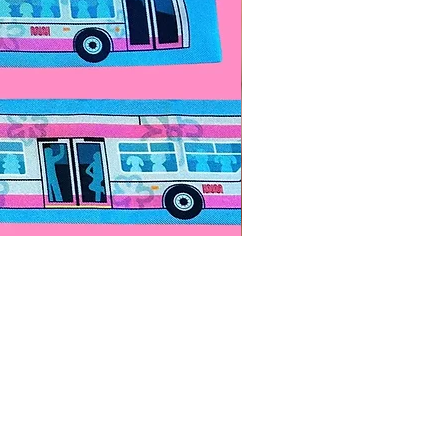
Paps Save Lives Sticker -Bee
價格
US$4.00