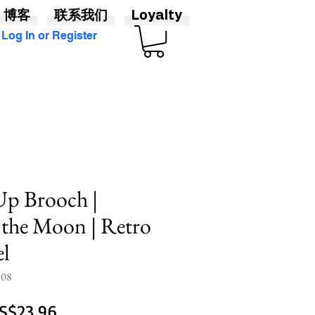
博客
联系我们
Loyalty
Log In or Register
p Brooch |
 the Moon | Retro
el
08
一
促
S$23.96