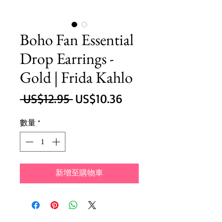
Boho Fan Essential
Drop Earrings -
Gold | Frida Kahlo
一
促
 US$12.95 
US$10.36
般
銷
數量
*
價
價
格
格
新增至購物車