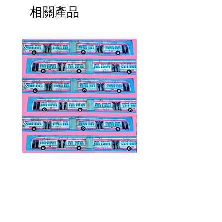
相關產品
Public Transportation Silk Twilly
Paps Save Lives Sticker 
Skinny Scarf | The Peach Fuzz |
Can - Cervical Cancer Sc
Metro Bus
Awareness
價格
價格
US$24.00
US$4.00