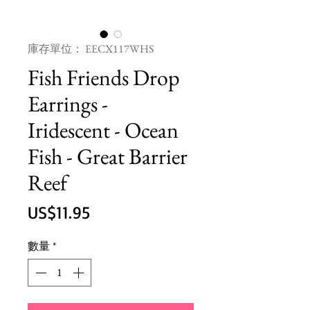
庫存單位： EECX117WHS
Fish Friends Drop
Earrings -
Iridescent - Ocean
Fish - Great Barrier
Reef
價
US$11.95
格
數量
*