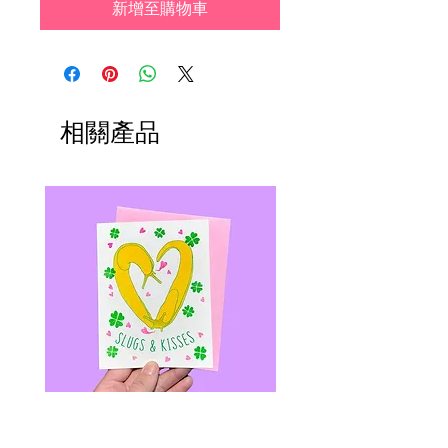
新增至購物車
相關產品
SLUGS & KISSES - Riso Greeting
Shrimp Daddy Patch - Le