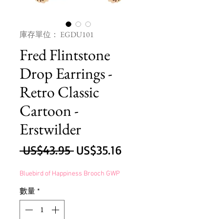
庫存單位： EGDU101
Fred Flintstone
Drop Earrings -
Retro Classic
Cartoon -
Erstwilder
一
促
 US$43.95 
US$35.16
般
銷
Bluebird of Happiness Brooch GWP
價
價
數量
*
格
格