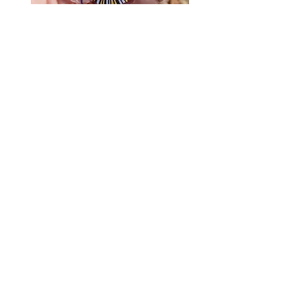
Monarch Caterpillar Acrylic
Cat Bolo Tie | Midcentury
Charm - Microbiome Arts -
Clock Page's Peaches | U
Butterfly, Insect Gifts
Western Neckwear
價格
價格
US$9.00
US$16.00
© 2020 by Fab Hatters。
导航
常问问题
联系我们
发布日
折扣/特价