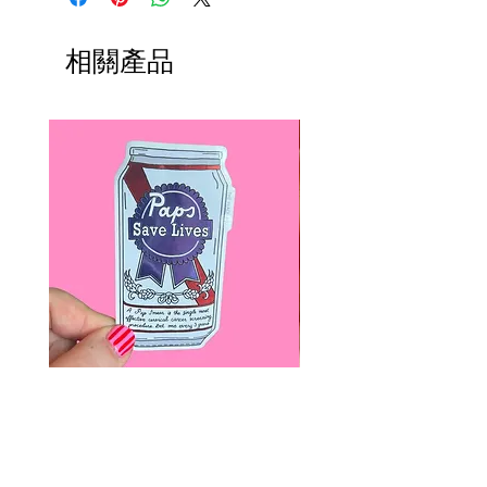
相關產品
Paps Save Lives Sticker -Beer
Everyone Will Be Disable
Can - Cervical Cancer Screening
- The Peach Fuzz - Disabi
Awareness
Awareness
價格
價格
US$4.00
US$3.00