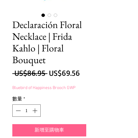
Declaración Floral
Necklace | Frida
Kahlo | Floral
Bouquet
一
促
 US$86.95 
US$69.56
般
銷
Bluebird of Happiness Brooch GWP
價
價
數量
*
格
格
新增至購物車