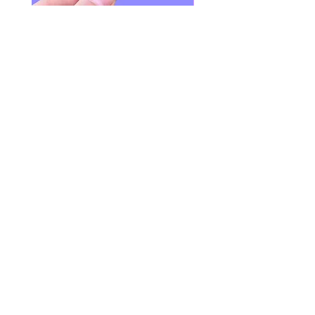
Shrimp Daddy Glitter or Regular
SLUGS & KISSES - Riso G
Vinyl Sticker - Leather Daddy -
Card - Bug Valentines He
LGBT+ PRIDE
價格
US$6.00
價格
US$4.00
© 2020 by Fab Hatters。
导航
常问问题
联系我们
发布日
折扣/特价