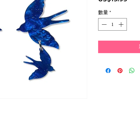
格
數量
*