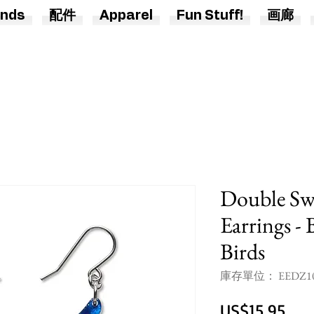
nds
配件
Apparel
Fun Stuff!
画廊
Double Sw
Earrings - 
Birds
庫存單位： EEDZ1
價
US$15.95