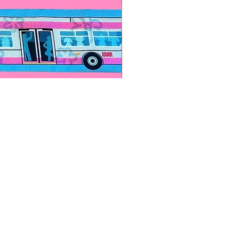
Paps Save Lives Sticker -Bee
價格
US$4.00