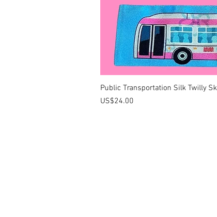
Public Transportation Silk Twilly S
價格
US$24.00