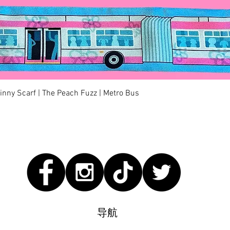
快速瀏覽
kinny Scarf | The Peach Fuzz | Metro Bus
导航