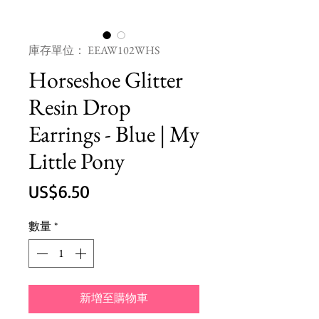
庫存單位： EEAW102WHS
Horseshoe Glitter
Resin Drop
Earrings - Blue | My
Little Pony
價
US$6.50
格
數量
*
新增至購物車