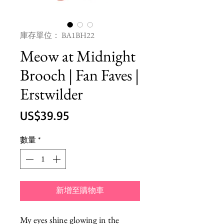
庫存單位： BA1BH22
Meow at Midnight
Brooch | Fan Faves |
Erstwilder
價
US$39.95
格
數量
*
新增至購物車
My eyes shine glowing in the 