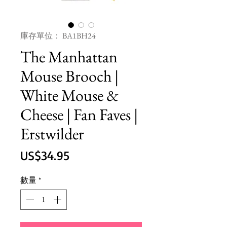
庫存單位： BA1BH24
The Manhattan
Mouse Brooch |
White Mouse &
Cheese | Fan Faves |
Erstwilder
價
US$34.95
格
數量
*