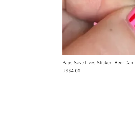
Paps Save Lives Sticker -Beer Can
價格
US$4.00