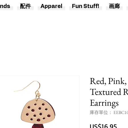
nds
配件
Apparel
Fun Stuff!
画廊
Red, Pink
Textured 
Earrings
庫存單位： EEBC1
價
US$16.95