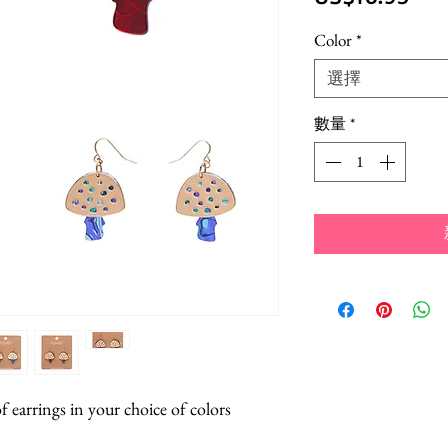
格
Color
*
選擇
數量
*
 earrings in your choice of colors