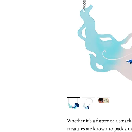
Whether it's a flutter or a smack,
creatures are known to pack a mi