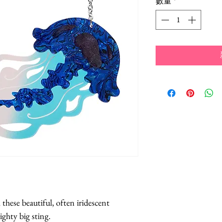
數量
*
 these beautiful, often iridescent 
ghty big sting.