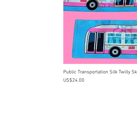
Public Transportation Silk Twilly S
價格
US$24.00