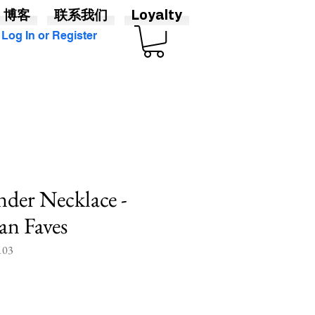
博客
联系我们
Loyalty
Log In or Register
nder Necklace -
Fan Faves
03