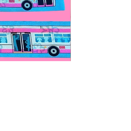
Paps Save Lives Sticker -Bee
價格
US$4.00