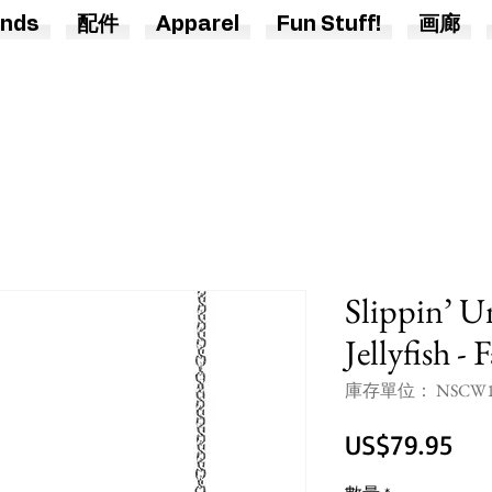
nds
配件
Apparel
Fun Stuff!
画廊
Slippin’ U
Jellyfish - 
庫存單位： NSCW1
價
US$79.95
格