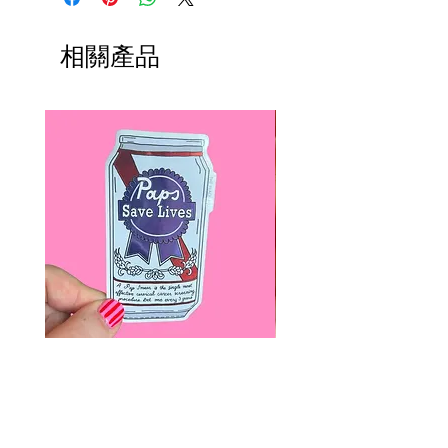
相關產品
Paps Save Lives Sticker -Beer
Everyone Will Be Disable
Can - Cervical Cancer Screening
- The Peach Fuzz - Disabi
Awareness
Awareness
價格
價格
US$4.00
US$3.00