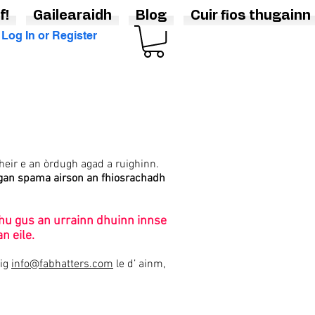
f!
Gailearaidh
Blog
Cuir fios thugainn
Log In or Register
bheir e an òrdugh agad a ruighinn.
asgan spama airson an fhiosrachadh
thu gus an urrainn dhuinn innse
n eile.
aig
info@fabhatters.com
le d’ ainm,