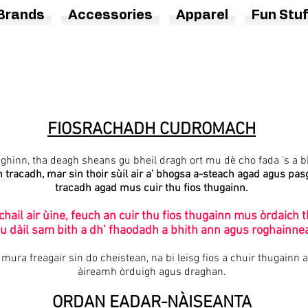
Brands
Accessories
Apparel
Fun Stuf
FIOSRACHADH CUDROMACH
uighinn, tha deagh sheans gu bheil dragh ort mu dè cho fada ‘s a 
 tracadh, mar sin thoir sùil air a’ bhogsa a-steach agad agus p
tracadh agad mus cuir thu fios thugainn.
ail air ùine, feuch an cuir thu fios thugainn mus òrdaich 
 dàil sam bith a dh’ fhaodadh a bhith ann agus roghainnea
ura freagair sin do cheistean, na bi leisg fios a chuir thugainn 
àireamh òrduigh agus draghan.
ORDAN EADAR-NÀISEANTA