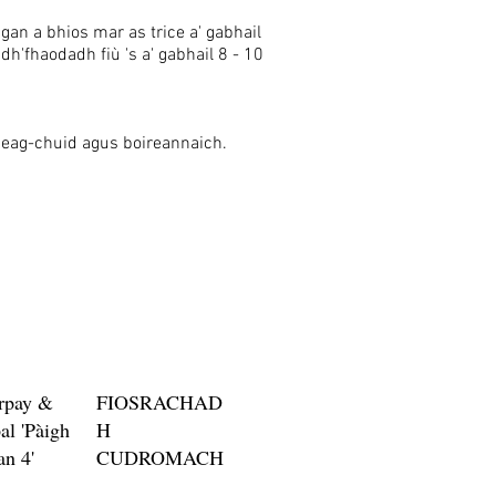
gan a bhios mar as trice a' gabhail
dh'fhaodadh fiù 's a' gabhail 8 - 10
beag-chuid agus boireannaich.
rpay &
FIOSRACHAD
al 'Pàigh
H
an 4'
CUDROMACH