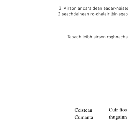
3. Airson ar caraidean eadar-nàisea
2 seachdainean ro-ghalair lèir-sgaoi
Tapadh leibh airson roghnacha
Cuir fios
Ceistean
thugainn
Cumanta