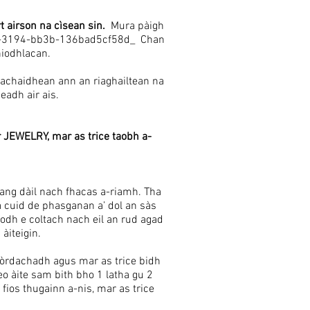
 airson na cìsean sin.
Mura pàigh
5cde-3194-bb3b-136bad5cf58d_ Chan
hiodhlacan.
rachaidhean ann an riaghailtean na
eadh air ais.
 JEWELRY, mar as trice taobh a-
lang dàil nach fhacas a-riamh. Tha
 cuid de phasganan a’ dol an sàs
dh e coltach nach eil an rud agad
 àiteigin.
 òrdachadh agus mar as trice bidh
eo àite sam bith bho 1 latha gu 2
ios thugainn a-nis, mar as trice