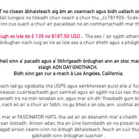
 no cìsean àbhaisteach aig àm an ceannach agus bidh uallach ort
n dàil luingeis no tilleadh chun neach a chuir thu._cc781905- 
inn cus luach a chuir air pacaidean no an comharrachadh mar t
dugh as ìsle de £ 135 no $187.50 USD
.
Tha seo / air sgàth athar
òrdughan nach ruig an ìre as ìsle seo a chuir dheth agus a phàigh
heil sinn a’ pacadh agus a’ lìbhrigeadh òrdughan ann an stoc mar
staigh AON DAY GNOTHACH.
Bidh sinn gan cur a-mach à Los Angeles, California.
ch iad gu sgiobalta, tha USPS agus seirbheisean puist eile a’ fu
reasan cuairteachaidh gun samhail agus air sgàth na cùl-taic tha
anadh tro na mòr-ionadan sin, agus mar sin dh’ fhaodadh gum bio
, nach eil air a chuir air falbh, no gu bheil e an sàs ann. siubhal an
h, mar ar FASCINATOR HATS, tha iad air an dèanamh mar a chaidh
san liostadh. Airson adan, tha an ùine tionndaidh air na pìosan s
gad airson ceann-cinn no òrdugh àbhaisteach, feuch an cuir thu f
gabhaidh sinn òrdughan luachair .