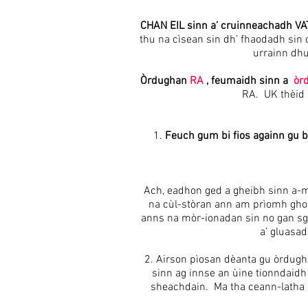
CHAN EIL sinn a’ cruinneachadh VAT
thu na cìsean sin dh’ fhaodadh si
urrainn dhu
Òrdughan
RA
, feumaidh sinn a
òr
RA. UK thèid 
1.
Feuch gum bi fios againn gu b
Ach, eadhon ged a gheibh sinn a-ma
na cùl-stòran ann am prìomh ghoi
anns na mòr-ionadan sin no gan sg
a’ gluasad
2. Airson pìosan dèanta gu òrdug
sinn ag innse an ùine tionndaidh 
sheachdain. Ma tha ceann-latha a