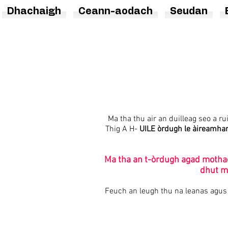
Dhachaigh
Ceann-aodach
Seudan
Ma tha thu air an duilleag seo a r
Thig A H-
UILE òrdugh le àireamhan
Ma tha an t-òrdugh agad mothach
dhut mu
Feuch an leugh thu na leanas agus m