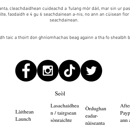
nta, cleachdaidhean cuideachd a 'fulang mòr dàil, mar sin ur pas
lte, faodaidh e 4 gu 6 seachdainean a-nis, no ann an cùisean fìor 
seachdainean.
dh taic a thoirt don ghnìomhachas beag againn a tha fo shealbh 
Seòl
Lasachaidhea
Afte
Òrdughan
Làithean
n / tairgsean
Payp
eadar-
Launch
sònraichte
ann 
nàiseanta