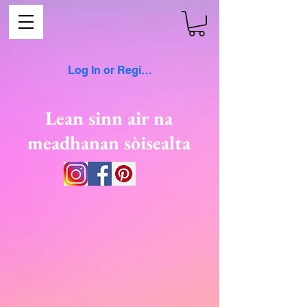
Log In or Register
Lean sinn air na
meadhanan sòisealta