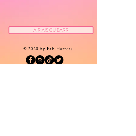
AIR AIS GU BARR
© 2020 by Fab Hatters.
Seòl
Ceistean Cumanta
Cuir fios thugainn
Làithean Launch
Lasachaidhean / tairgsean sònraichte
Òrdughan eadar-nàiseanta
Afterpay & Paypal 'Pàigh ann an 4'