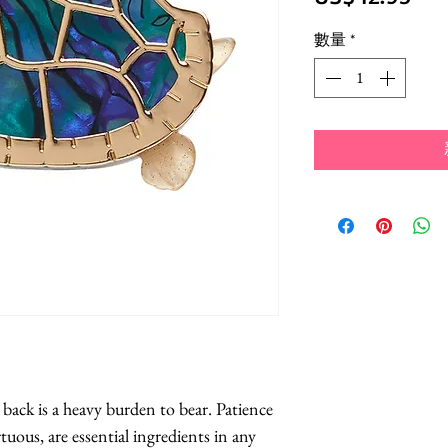
格
數量
*
 back is a heavy burden to bear. Patience 
uous, are essential ingredients in any 