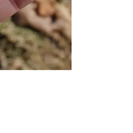
Cat Bolo Tie | Midcentury Kit
價格
US$16.00