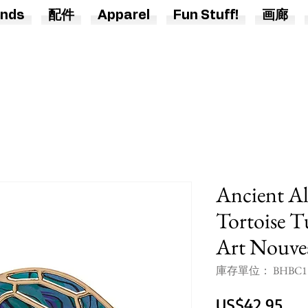
nds
配件
Apparel
Fun Stuff!
画廊
Ancient Al
Tortoise Tu
Art Nouve
庫存單位： BHBC1
價
US$42.95