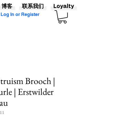
博客
联系我们
Loyalty
Log In or Register
truism Brooch |
rle | Erstwilder
au
11