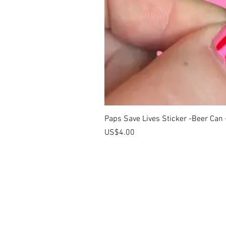
Paps Save Lives Sticker -Beer Can
價格
US$4.00