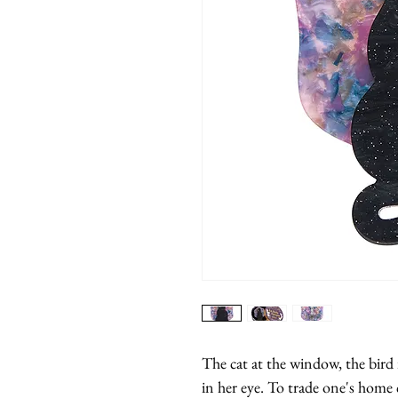
The cat at the window, the bird i
in her eye. To trade one's home c