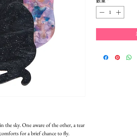
數量
*
n the sky. One aware of the other, a tear 
omforts for a brief chance to fly.