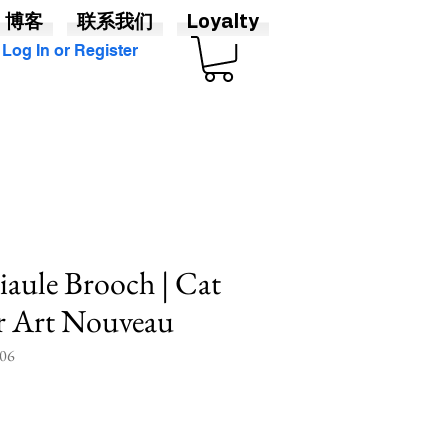
博客
联系我们
Loyalty
Log In or Register
aule Brooch | Cat
er Art Nouveau
06