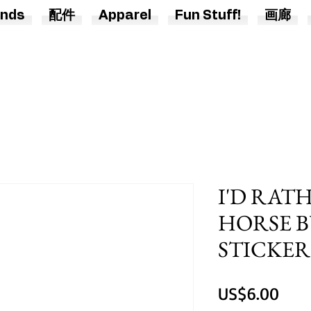
nds
配件
Apparel
Fun Stuff!
画廊
I'D RATH
HORSE 
STICKER
價
US$6.00