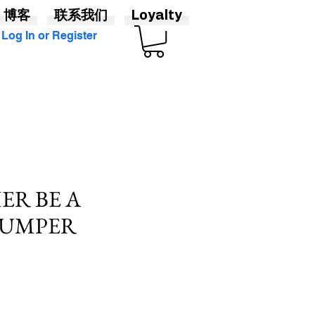
博客
联系我们
Loyalty
Log In or Register
ER BE A
BUMPER