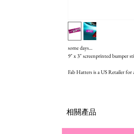
some days...
9" x 3" screenprinted bumper sti
Fab Hatters is a US Retailer for
相關產品