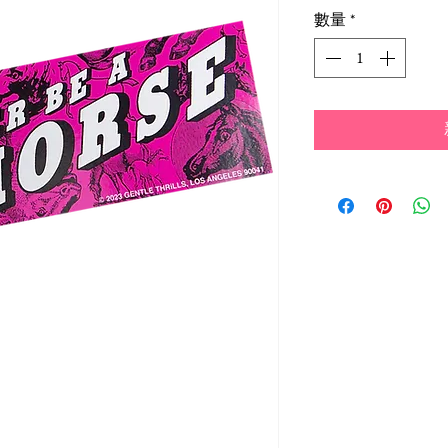
格
數量
*