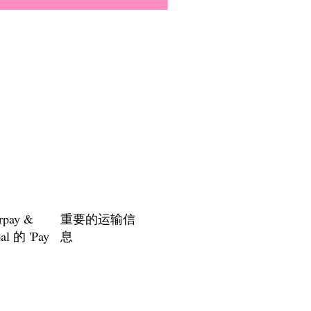
Everyone Will Be Disabled But
價格
US$3.00
rpay &
重要的运输信
al 的 'Pay
息